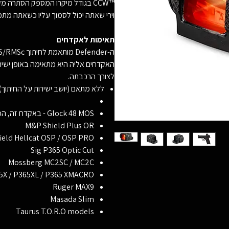
CCW™‎ בגודל מיקרו המספק הסתרה 
וירי שאתה יכול לסמוך עליו כשאתה מתמו
תאימות לאקדחים
האקדחים אליה היא מתאימה באופן ישיר
לצורך הרכבתה.
ללא מתאם (יושב ישירות על החיתוך)
Glock 48 MOS - באקדח זה, הכוונת תצא קצת מהגבולות של הצינה.
M&P Shield Plus OR
ield Hellcat OSP / OSP PRO
Sig P365 Optic Cut
Mossberg MC2SC / MC2C
5X / P365XL / P365 XMACRO
Ruger MAX9
Masada Slim
Taurus T.O.R.O models