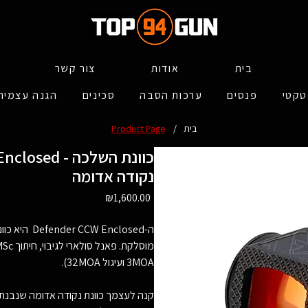
בית
אודות
צור קשר
טקטי
פנסים
ערכות הסבה
סכינים
הגנה עצמית
בית
/
Product Page
r CCW-Enclosed
נקודה אדומה
Price
₪1,600.00
ה- Enclosed
3MOA ועיגול 32MOA).