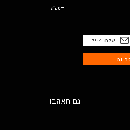
מק"ט
843829142847
שלחו מייל
ר זה
גם תאהבו