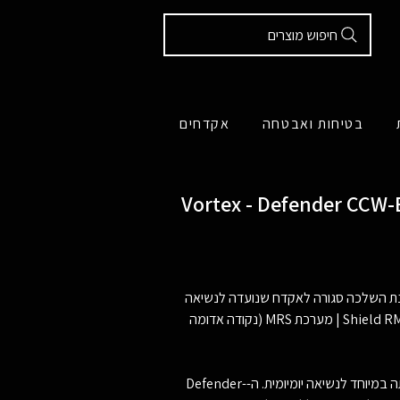
חיפוש מוצרים
בטיחות ואבטחה
אקדחים
Vortex - Defende - כוונת השלכה
Defender CCW היא כוונת השלכה סגורה לאקדח שנועדה לנשיאה
מוסלקת. פאנל סולארי לגיבוי, חיתוך Shield RMSc | מערכת MRS (נקודה אדומה
קנה לעצמך כוונת נקודה אדומה שנבנתה במיוחד לנשיאה יומיומית. ה-Defender-