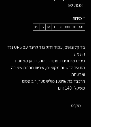
Price
₪220.00
*
מידות
XS
S
M
L
XL
XXL
3XL
4XL
בד קל ונושם, עמיד וחזק נגד קרינה עם UPS נגד
השמש
כיסים מיוחדים וכפתור רכיסה, רוכסן ממתכת
מתאים לרשויות מקומיות, עיריות חברות שמירה
ואבטחה
הרכבד בד: 100% פוליאסטר, ריב סטופ
משקל : 140 גרם
מק״ט
247