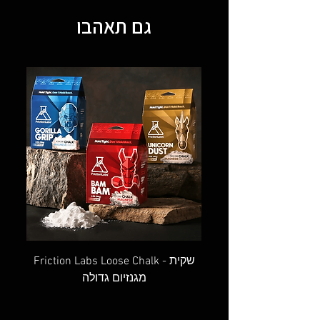
גם תאהבו
OVAL SCREW GATE - טבעת אובלית
Friction Labs Loose Chalk - שקית
מגנזיום גדולה