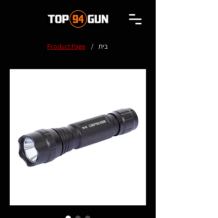
בית
/
Product Page