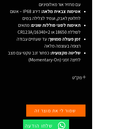
עם מחזיר אור מאלומיניום
אטימות צבאית מלאה:
דירוג IP68 – אטום
לחלוטין לאבק, ועמיד לצלילה במים
תאימות לסוגי סוללות שונים:
מתאים
לסוללת 18650 או 2×CR123A/16340
זמן פעולה ממושך:
עד שעתיים עבודה
רצופה בעוצמה מלאה
שליטה מקצועית:
כפתור זנב טקטי עם מצב
לחיצה זמני (Momentary-On)
מק"ט
810103451131
שמור לי את מוצר זה
שלחו הודעה