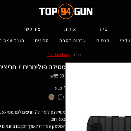
בית
אודות
צור קשר
טקטי
פנסים
ערכות הסבה
סכינים
הגנה עצמית
בית
/
Product Page
PMK מסילה פולימרית 7 חריצים - דגם
Price
₪85.00
*
צבע
בפני חום,
המספק עמידות לאורך זמן גם בתנאים קיצ