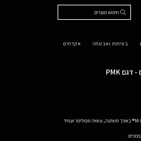
חיפוש מוצרים
בטיחות ואבטחה
אקדחים
מסילה פולימרית 7 חריצים למתפסי M-Lok® באורך משתנה, עשויה מפולימר ועמיד
וניים.