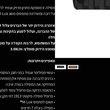
מסילה זו מספקת פתרון מדויק ועמיד לחי
על רובה ומשדרגת מתפסים מסוג M-Lok®.
אזהרה :הידוק יתר של הברגים עלול ל
של ההברגה, ועלול לפגוע בתקינות וב
חלה
על המשתמש, לרבות הקפדה על מומנ
מומנט הידוק מומלץ: 3.5N/m
מאפיינים ויתרונות:
• עשוי מפולימר ועמיד בפני חום, המספק
• ברגים להברגה עם מפתח אלן (מפתח א
המחזיקה את המסילה בצורה יציבה
• התאמה הדוקה עם פרופיל צמוד למתן חי
• פרופיל מסילה פיקטיני 1913 לפי תקן Mil-Spec צבאי
• תואם למתפסי M-Lok®
• מסילה בעלת 7 חריצים