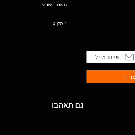
• מיוצר בישראל
מק"ט
813782028922 מדברי
813782026539 שחור
שלחו מייל
ר זה
גם תאהבו