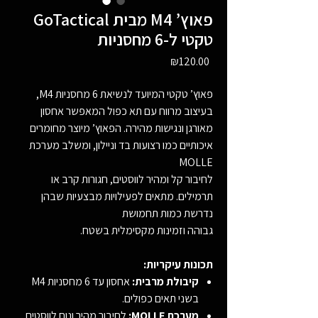
GoTactical מבית M4 פאוץ’
טקטי ל-6 מחסניות
Price
₪120.00
פאוץ’ טקטי המיועד לנשיאת 6 מחסניות M4,
בעיצוב מרווח עם תא כפול המאפשר אחסון
מאורגן ונגישות מהירה. הפאוץ’ מיוצר מחומרים
איכותיים כמו רצועות בד וניילון, ומשלב מערכת
MOLLE
לחיבור קל ומהיר לווסטים, חגורות קרב או
תרמילים. מתאים לפעילויות מבצעיות שבהן
נדרשת כמות תחמושת
גבוהה וזמינות מקסימלית בשטח.
תכונות עיקריות:
קיבולת מרבית:
אחסון עד 6 מחסניות M4
בשני תאים כפולים.
מערכת MOLLE:
לחיבור מהיר ונוח לווסטים,