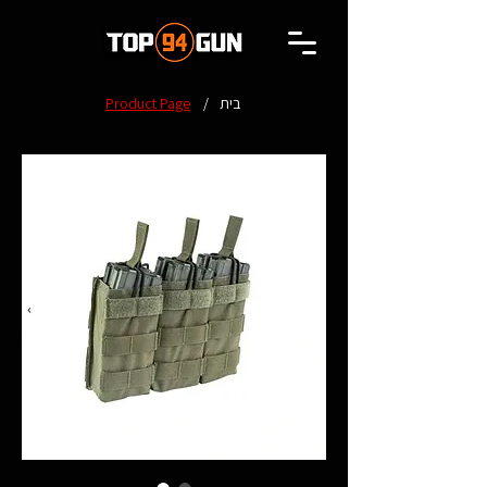
בית
/
Product Page