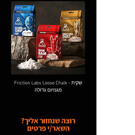
OVAL SCREW GATE - טבעת אובלית
Friction Labs Loose Chalk - שקית
מגנזיום גדולה
רוצה שנחזור אליך?
השאר/י פרטים