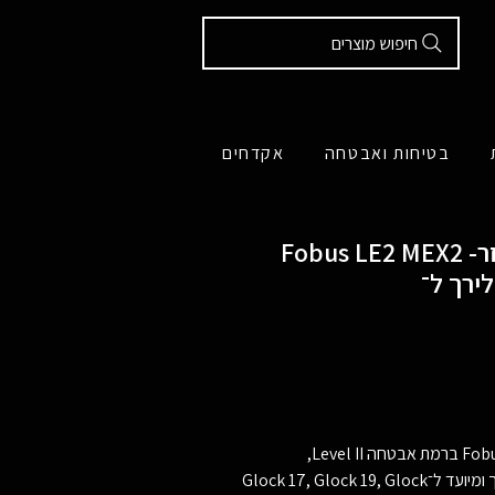
חיפוש מוצרים
בטיחות ואבטחה
אקדחים
Fobus LE2 MEX2 -עם פנס/לייזר Glock 17/19
ירך ל־
מתאים לנשיאה מקצועית על חגורה / ירך ומיועד ל־Glock 17, Glock 19, Glock