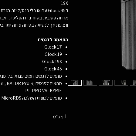
19X
ו־Glock 45 עם או בלי פנס/לייזר. הנרתיק כולל נעילה אקטיבית עם שחרור אגודל,
אחיזה פסיבית באזור בית הפליטה, חיבור QuickLock נמוך ויצי
ורצועת ירך לנשיאה בטוחה ונוחה יותר ב
התאמה לדגמים
Glock 17
Glock 19
Glock 19X
Glock 45
מתאים לדגמים דומים עם או בלי פנס/
מתאים לפנסים R Pro R
PL-PRO VALKYRIE
מתאים לכוונות השלכה Meprolight MicroRDS ו־HOLOSUN Reflex Sights
מק"ט
LE2 MEX2 ימין
LE2 LH MEX2 שמאל