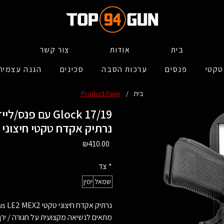
בית
אודות
צור קשר
טקטי
פנסים
ערכות הסבה
סכינים
הגנה עצמית
בית
/
Product Page
נרתיק אקדח טקטי חיצוני ל
Price
₪410.00
*
צד
שמאל
ימין
נרתיק אקדח חיצוני טקטי Fobus LE2 MEX2 ברמת אבטחה Level II,