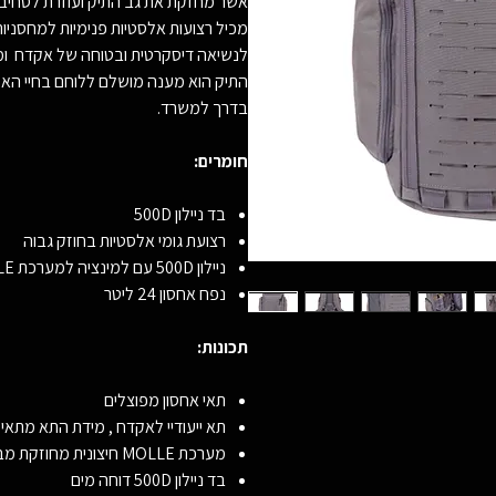
אשר מחזקת את גב התיק ועוזרת לסחיבת
מכיל רצועות אלסטיות פנימיות למחסניות א
לנשיאה דיסקרטית ובטוחה של אקדח ומקו
התיק הוא מענה מושלם ללוחם בחיי האזר
בדרך למשרד.
חומרים:
בד ניילון 500D
רצועת גומי אלסטיות בחוזק גבוה
ניילון 500D עם למינציה למערכת MOLLE
נפח אחסון 24 ליטר
תכונות:
תאי אחסון מפוצלים
תא ייעודיי לאקדח , מידת התא מתא
מערכת MOLLE חיצונית מחוזקת מבד ניילון 500D בלמינציה
בד ניילון 500D דוחה מים