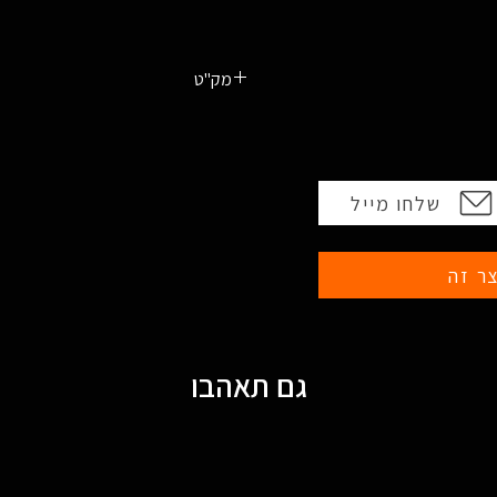
מק"ט
810103450721
שלחו מייל
ר זה
גם תאהבו