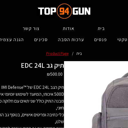
בית
אודות
צור קשר
טקטי
פנסים
ערכות הסבה
סכינים
הגנה עצמית
בית
/
Product Page
EDC 24L תיק גב
Price
₪500.00
תיק הגב EDC 24L של ™IMI Defense לנשיאה יומית חזק ועמיד, עשוי מניילון
500D איכותי, המיועד לשימוש יומיומי אינטנסיבי.
מבנה התיק כולל שני תאים עם חלוקה מ
חיוני,
כלי כתיבה ופריטים אישיים, בנוסף גב 
שלנו,