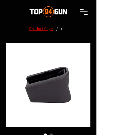
בית
/
Product Page