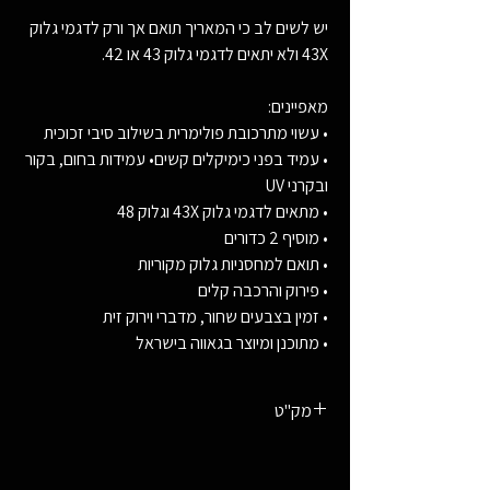
יש לשים לב כי המאריך תואם אך ורק לדגמי גלוק
43X ולא יתאים לדגמי גלוק 43 או 42.
מאפיינים:
• עשוי מתרכובת פולימרית בשילוב סיבי זכוכית
• עמיד בפני כימיקלים קשים• עמידות בחום, בקור
ובקרני UV
• מתאים לדגמי גלוק 43X וגלוק 48
• מוסיף 2 כדורים
• תואם למחסניות גלוק מקוריות
• פירוק והרכבה קלים
• זמין בצבעים שחור, מדברי וירוק זית
• מתוכנן ומיוצר בגאווה בישראל
מק"ט
810103455818 מדברי
810103455719 שחור