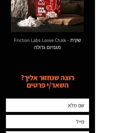
OVAL SCREW GATE - טבעת אובלית
Friction Labs Loose Chalk - שקית
מגנזיום גדולה
רוצה שנחזור אליך?
השאר/י פרטים