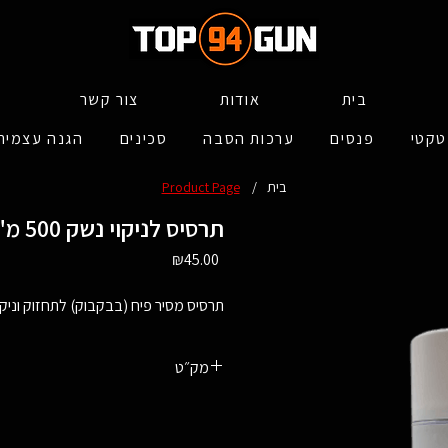
בית
אודות
צור קשר
טקטי
פנסים
ערכות הסבה
סכינים
הגנה עצמית
בית
/
Product Page
תרסיס לניקוי נשק 500 מ"ל (להב)
Price
₪45.00
תרסיס מסיר פיח (בבקבוק) לתחזוק וניקו
מק״ט
1606