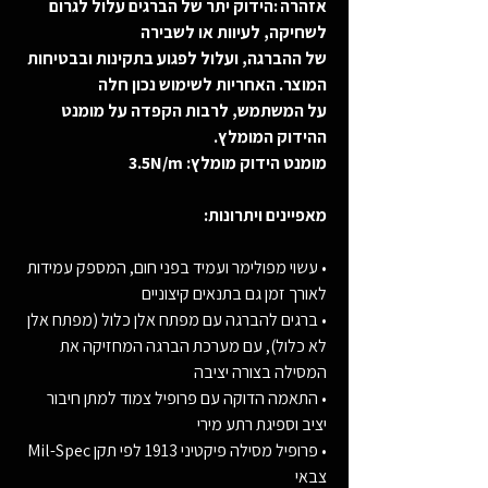
אזהרה :הידוק יתר של הברגים עלול לגרום
לשחיקה, לעיוות או לשבירה
של ההברגה, ועלול לפגוע בתקינות ובבטיחות
המוצר. האחריות לשימוש נכון חלה
על המשתמש, לרבות הקפדה על מומנט
ההידוק המומלץ.
מומנט הידוק מומלץ: 3.5N/m
מאפיינים ויתרונות:
• עשוי מפולימר ועמיד בפני חום, המספק עמידות
לאורך זמן גם בתנאים קיצוניים
• ברגים להברגה עם מפתח אלן כלול (מפתח אלן
לא כלול), עם מערכת הברגה המחזיקה את
המסילה בצורה יציבה
• התאמה הדוקה עם פרופיל צמוד למתן חיבור
יציב וספיגת רתע מירי
• פרופיל מסילה פיקטיני 1913 לפי תקן Mil-Spec
צבאי