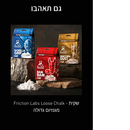
גם תאהבו
OVAL SCREW GATE - טבעת אובלית
Friction Labs Loose Chalk - שקית
מגנזיום גדולה