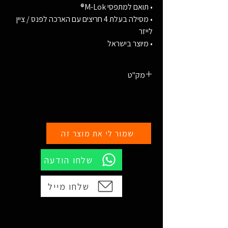
• תואם למתפסי M-Lok®
• מסילה בעלת 4 חריצים עם הארכה לפנס / ציין
לייזר
• מיוצר בישראל
מק"ט
813782028915 מדברי
813782026522 שחור
שמור לי את מוצר זה
שלחו הודעה
שלחו מייל