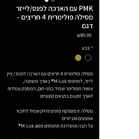
עם הארכה לפנס/לייזר PMK
מסילה פולימרית 4 חריצים -
דגם
Price
₪85.00
*
צבע
מסילה פולימרית 4 חריצים עם הארכה לפנס / ציין
לייזר, למתפסי M-Lok® באורך משתנה,
עשויה מפולימר ועמיד בפני חום, המספק עמידות
לאורך זמן גם בתנאים קיצוניים.
מסילה זו מספקת פתרון מדויק ועמיד לחיבור
אמצעים ואביזרים
על רובה ומשדרגת מתפסים מסוג M-Lok®.