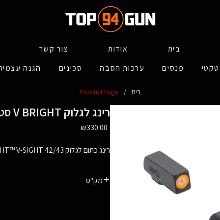
בית
אודות
צור קשר
טקטי
פנסים
ערכות הסבה
סכינים
הגנה עצמית
בית
/
Product Page
סט כוונות V BRIGHT רינג לגלוק
Price
₪330.00
רינג כתום לגלוק 42/43 V BRIGHT HYPER-BRIGHT™ V-SIGHT
מק"ט
20341