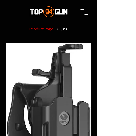
בית
/
Product Page