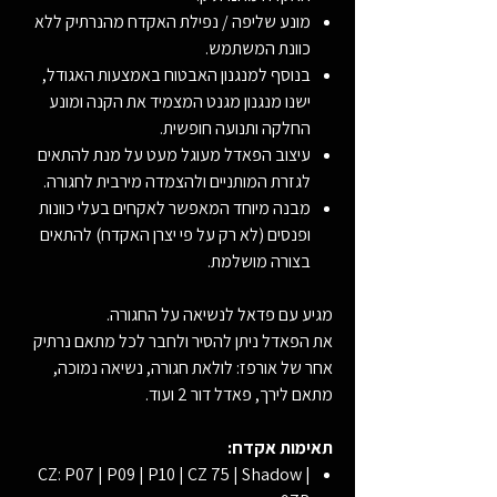
מונע שליפה / נפילת האקדח מהנרתיק ללא
כוונת המשתמש.
בנוסף למנגנון האבטוח באמצעות האגודל,
ישנו מנגנון מגנט המצמיד את הקנה ומונע
החלקה ותנועה חופשית.
עיצוב הפאדל מעוגל מעט על מנת להתאים
לגזרת המותניים ולהצמדה מירבית לחגורה.
מבנה מיוחד המאפשר לאקחים בעלי כוונות
ופנסים (לא רק על פי יצרן האקדח) להתאים
בצורה מושלמת.
מגיע עם פדאל לנשיאה על החגורה.
את הפאדל ניתן להסיר ולחבר לכל מתאם נרתיק
אחר של אורפז: לולאת חגורה, נשיאה נמוכה,
מתאם לירך, פאדל דור 2 ועוד.
תאימות אקדח:
CZ: P07 | P09 | P10 | CZ 75 | Shadow |