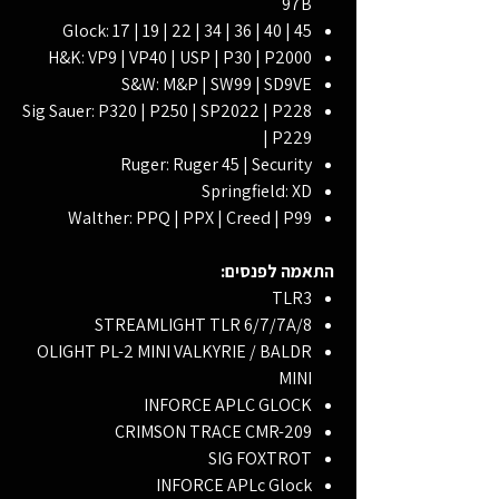
97B
Glock: 17 | 19 | 22 | 34 | 36 | 40 | 45
H&K: VP9 | VP40 | USP | P30 | P2000
S&W: M&P | SW99 | SD9VE
Sig Sauer: P320 | P250 | SP2022 | P228
| P229
Ruger: Ruger 45 | Security
Springfield: XD
Walther: PPQ | PPX | Creed | P99
התאמה לפנסים:
TLR3
STREAMLIGHT TLR 6/7/7A/8
OLIGHT PL-2 MINI VALKYRIE / BALDR
MINI
INFORCE APLC GLOCK
CRIMSON TRACE CMR-209
SIG FOXTROT
INFORCE APLc Glock