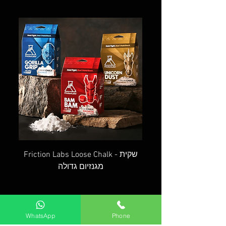
OVAL SCREW GATE - טבעת אובלית
Friction Labs Loose Chalk - שקית
מגנזיום גדולה
רוצה שנחזור אליך?
WhatsApp
Phone