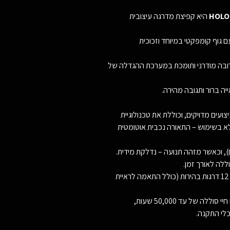
HOLOS
היא קפיצת מדרגה עיצובית
ת דגמי 403 ו-503 של Holosun. עם גוף קומפקטי במיוחד וזכוכית
ל רובה מודרני ותומכת במערכת ההגדלה של
 ברור ותגובה מהירה.
א בשימוש – התאורה נכבית אוטומטית
ללה לאורך זמן.
הכוונת עמידה למים בתקן IP67, כוללת 12 דרגות בהירות (כולל התאמה לראיית
כלי התקנה.