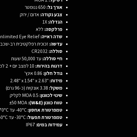
אורך גל:
650 ננומטר
צבע נקודה:
אדום / ירוק
הגדלה:
1X
פרלקסה:
ללא
שדה ראייה:
Unlimited Eye Relief
עדשה:
זכוכית רפלקטיבית רב-שכב
סוללה:
CR2032
חיי סוללה:
עד 50,000 שעות
דרגות בהירות:
10 למצב יום + 2 למצב ראיית לילה
גודל חלון:
0.86 אינץ'
מידות:
‎2.48" x 1.54" x 2.63"‎
משקל:
3.38 אונקיות (כ-96 גרם)
שינוי לכוונון:
0.5 MOA לקליק
טווח כוונון (W&E):
±50 MOA
טמפרטורת אחסון:
‎-40°C עד 70°C‎
טמפרטורת תפעול:
‎-30°C עד 60°C‎
עמידות במים:
IP67