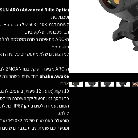
UN ARO (Advanced Rifle Optic)
וטכנולוגית
לעומ
רב-שכבתית רפלקטיבית,
ה-ARO מתאימה בצורה מושלמת לכ
Holosun –
למקצוענים שלא מתפשרים על שדה ראייה
ה-ARO מציעה רטיקל בגודל 2MOA לביצועים מדויקים, וכוללת את טכנולוגיית
Shake Awake
החדשנית: כשהכוונת ל
אחרי
10 דקות (או עד 12 שעות, בהתאם לדגם), וכאשר מזהה תנועה – נדלקת מידית.
כך נחסך זמן תפעול יקר ונשמרת חיי הסו
לילה),
מופעלת באמצעות סוללת CR2032 עם חיי סוללה של עד 50,000 שעות,
ומגיעה עם שתי תושבות בגבהים שונים ו