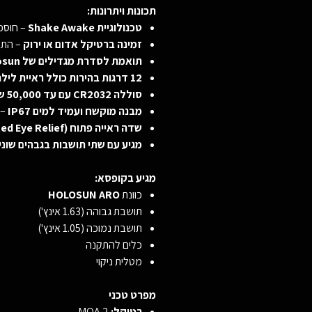
תכונות ויתרונות:
טכנולוגיית Shake Awake
– חוסכת
זמינה ברטיקל אדום או ירוק
– התא
תואמת לסדרת מגדילים של Holosun
12 דרגות בהירות כולל ראיית לילה
סוללה CR2032 עם עד 50,000 שעות עבודה
מבנה מוקשח ועמיד למים IP67
– 
שדה ראייה פתוח (Unlimited Eye Relief)
מגיע עם שתי תושבות בגבהים שוני
מגיע בקופסא:
כוונת
HOLOSUN ARO
תושבת גבוהה (1.63 אינץ')
תושבת נמוכה (1.05 אינץ')
כלים להתקנה
מטלית ניקוי
מפרט טכני
רטיקל:
2 MOA