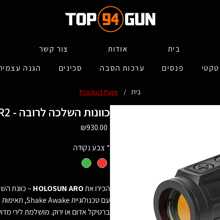
בית
אודות
צור קשר
טקטי
פנסים
ערכות הסבה
סכינים
הגנה עצמית
בית
/
Product Page
Holosun - ARO-RD2/GR2 - כוונות השלכה לרובה
Price
₪930.00
*
צבע נקודה
הכירו את
HOLOSUN ARO
– כוונת השל
עם טכנולוגיית Shake Awake, תאימות מושלמת למגדילים של Holosun, וזמינות
ברטיקל אדום או ירוק. מושלמת לירי מדו