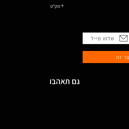
מק"ט
810047073598 - אדום
810047073604 - ירוק
שלחו מייל
ר זה
גם תאהבו