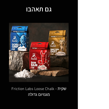
גם תאהבו
OVAL SCREW GATE - טבעת אובלית
Friction Labs Loose Chalk - שקית
מגנזיום גדולה