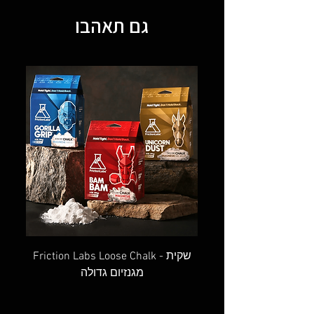
גם תאהבו
OVAL SCREW GATE - טבעת אובלית
Friction Labs Loose Chalk - שקית
מגנזיום גדולה