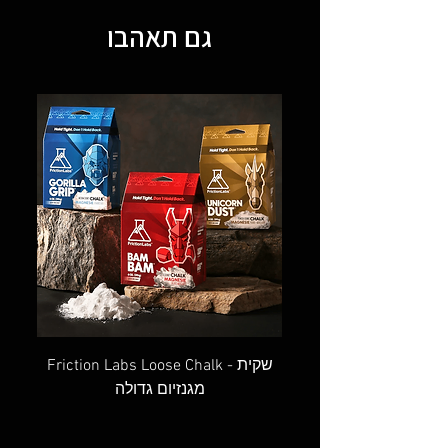
גם תאהבו
OVAL SCREW GATE - טבעת אובלית
Friction Labs Loose Chalk - שקית
מגנזיום גדולה