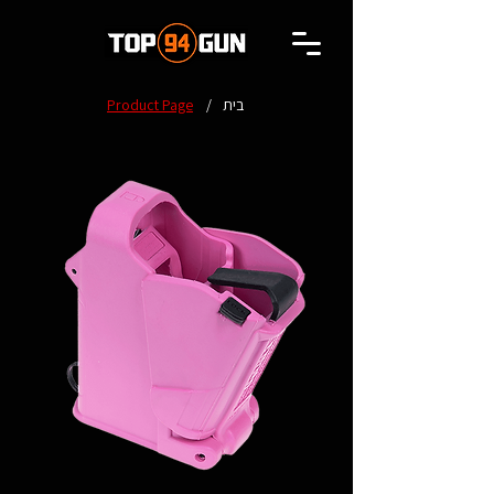
בית
/
Product Page