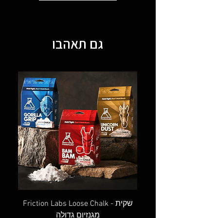
גם תאהבו
OVAL SCREW GATE - טבעת אובלית
Friction Labs Loose Chalk - שקית
מגנזיום גדולה