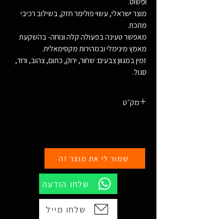
ופשוט.
מוצר ישראלי, עשוי פולימר חזק, בשילוב רכיבי
מתכת.
מאפשר טעינה בפעולה קלה ונוחה- בהשקעת
מאמץ מינימלי ובמהירות מקסימאלית.
זמין במגוון צבעים: שחור, ירוק, כתום, צהוב, ורוד,
סגול.
מק״ט
1706 - ירוק
1707 - כתום
1708 - צהוב
1709 - ורוד
שמור לי את מוצר זה
1710 - סגול
שלחו הודעה
שלחו מייל