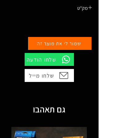
מק"ט
810103450776 S
810103450820 M
שמור לי את מוצר זה
שלחו הודעה
שלחו מייל
גם תאהבו