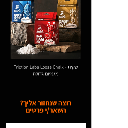
OVAL SCREW GATE - טבעת אובלית
Friction Labs Loose Chalk - שקית
מגנזיום גדולה
רוצה שנחזור אליך?
השאר/י פרטים