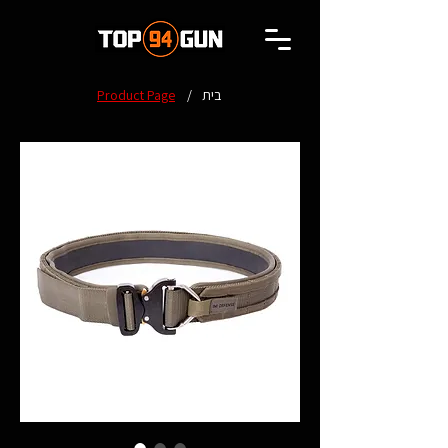
בית
/
Product Page