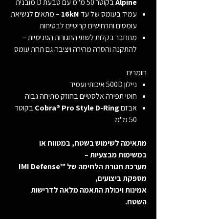
Alpine
בקוטר 50 מ"מ עם טבעת D מובנית
עמיד בעומס של עד
16kN
– מתאים לנשיאת
עומסים ותרחישים קריטיים לבטיחות
מתחבר בקלות לשתי החגורות הפנימיות –
להתקנה והסרה מהירה ויציבה גם תחת עומס
חומרים
ניילון 500D איכותי ועמיד
חוטי תפירה אלסטיים בחוזק מתיחה גבוה
אבזם
Cobra® Pro Style D-Ring
בקוטר
50 מ"מ
מתאימה לשימוש בשטח, במטווח או
במשימות מבצעיות –
מערכת חגורת הלחימה של ™IMI Defense
מספקת ביצועים,
אמינות ויכולת התאמה מלאה לדרישות
השטח.