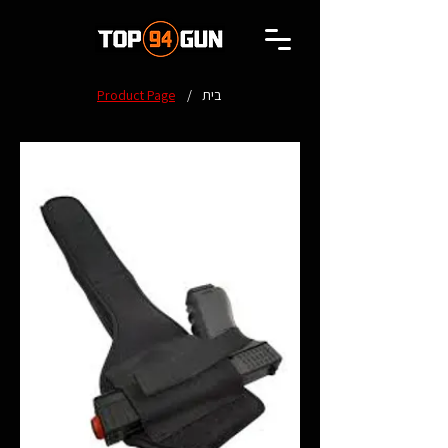
בית
/
Product Page