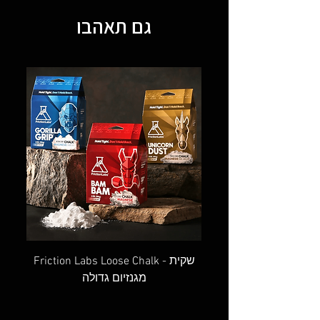
גם תאהבו
OVAL SCREW GATE - טבעת אובלית
Friction Labs Loose Chalk - שקית
מגנזיום גדולה