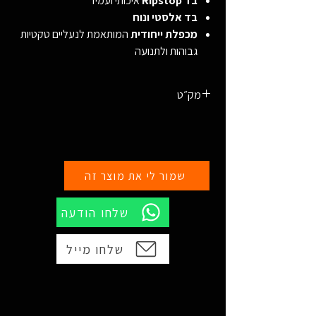
בד Ripstop
איכותי ועמיד
בד אלסטי ונוח
מכפלת ייחודית
המותאמת לנעליים טקטיות
גבוהות ולתנועה
מק״ט
4798Z/012/46
שמור לי את מוצר זה
שלחו הודעה
שלחו מייל