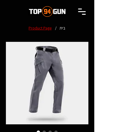
בית
/
Product Page