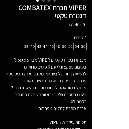
COMBATEX חברת VIPER
דגמ״ח טקטי
Price
₪240.00
*
מידות
38
40
42
44
46
48
50
52
54
56
מכנסי דגמ"ח טקטיים VIPER מבד Ripstop
בעיצוב פונקציונלי עם 6 כיסים מרווחים
לנשיאה נוחה של ציוד יומיומי. בכיסי הצד כיס נוסף
עם רוכסן, פנים הכיס מבד רשת מאוורר.
מכפלת מותאמת לנוחות מרבית בשטח. בגב 2
כיסים בסגירת וולקרו ובאזור השחלת החגורה
רקמת לוגו.
אבזם מתכת לתליית מפתחות.
תכונות עיקריות VIPER