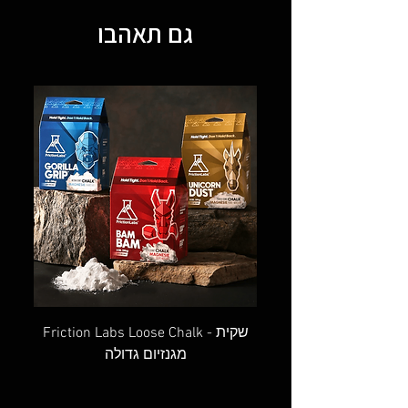
גם תאהבו
OVAL SCREW GATE - טבעת אובלית
Friction Labs Loose Chalk - שקית
מגנזיום גדולה