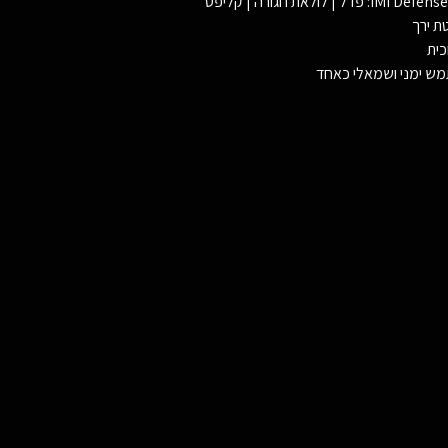
• תואם לכל האביזרים המודולריים של ™IMI Defense: פדל | לולאת חגורה | קליפס
כית
מש ימני ושמאלי כאחד