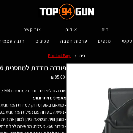
בית
אודות
צור קשר
טקטי
פנסים
ערכות הסבה
סכינים
הגנה עצמית
בית
/
Product Page
גליל /M16 פונדה בודדת למחסנית
Price
₪85.00
פונדה פולימרית בודדת למחסנית M16 / M4/ גליל 5.56 מ"מ
מאפיינים ויתרונות:
• מותאם באופן מדויק למידות המחסנית
• נשיאה בטוחה עם נעילת המחסנית בפ
• כוונון זווית הנשיאה: ניתן לכוונן את ז
• סיבוב 360 מעלות: מתאימה לכל תרחיש – נשיאה בגב התחתון או שליפה בצולבת