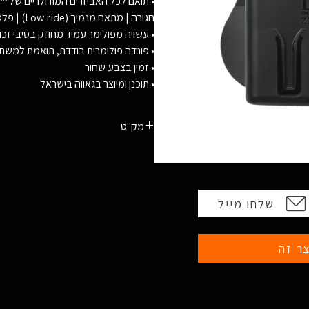
חגורה | מתאם מנמיך (Low ride) | פלטת ירך
• עשויה מפולימר עמיד מחוזק בסיבי זכו
• פונדה פולימרית בודדת, תואמת למשת
• זמין בצבע שחור
• תוכנן ומיוצר בגאווה בישראל
מק"ט
813782020704
שלחו מייל
ר זה